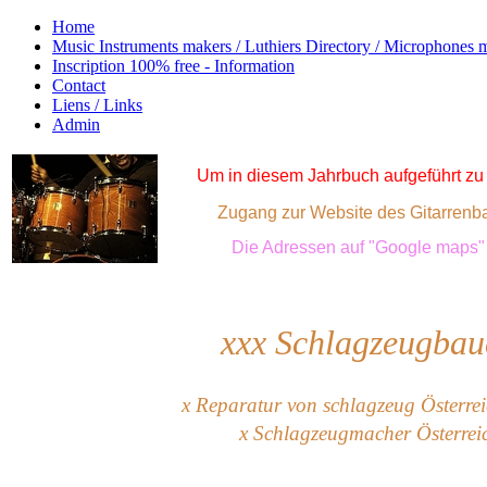
Home
Music Instruments makers / Luthiers Directory / Microphones 
Inscription 100% free - Information
Contact
Liens / Links
Admin
Um in diesem Jahrbuch aufgeführt zu 
Zugang zur Website des Gitarrenba
Die Adressen auf "Google maps" f
xxx
Schlagzeugbaue
x Reparatur von schlagzeug Österreic
x Schlagzeugmacher Österrei