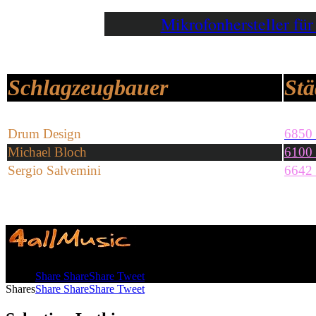
Mikrofonhersteller f
Schlagzeugbauer
Stä
Drum Design
6850 
Michael Bloch
6100 
Sergio Salvemini
6642 
Shares
Share
Share
Share
Tweet
Shares
Share
Share
Share
Tweet