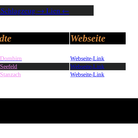
ür Schlagzeug → Lien ←
dte
Webseite
Dornbirn
Webseite-Link
Seefeld
Webseite-Link
Stanzach
Webseite-Link