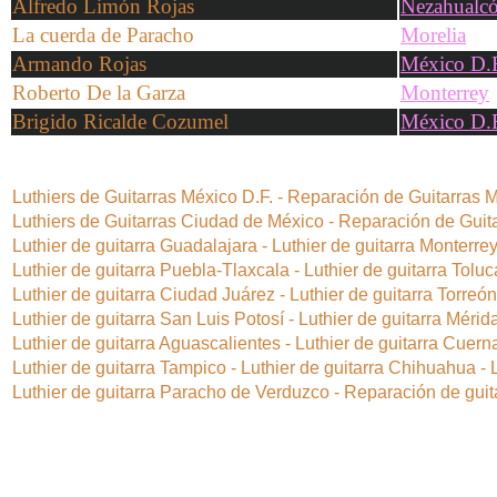
Alfredo Limón Rojas
Nezahualcó
La cuerda de Paracho
Morelia
Armando Rojas
México D.
Roberto De la Garza
Monterrey
Brigido Ricalde Cozumel
México D.
Luthiers de Guitarras México D.F. - Reparación de Guitarras M
Luthiers de Guitarras Ciudad de México - Reparación de Guit
Luthier de guitarra Guadalajara - Luthier de guitarra Monterrey
Luthier de guitarra Puebla-Tlaxcala - Luthier de guitarra Toluc
Luthier de guitarra Ciudad Juárez - Luthier de guitarra Torreó
Luthier de guitarra San Luis Potosí - Luthier de guitarra Mérida
Luthier de guitarra Aguascalientes - Luthier de guitarra Cuern
Luthier de guitarra Tampico - Luthier de guitarra Chihuahua - Lu
Luthier de guitarra Paracho de Verduzco - Reparación de gui