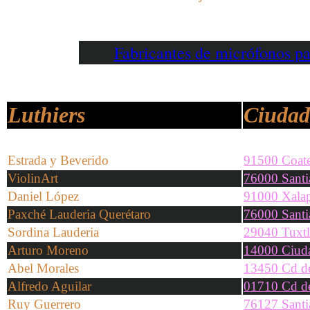
Fabricantes de micrófonos 
Luthiers
Ciudad
Estrada y Beverido
91500 Coat
ViolinArt
76000 Santi
Daniel López
91000 Xalap
Paxché Lauderia Querétaro
76000 Santi
Sordina Lauderia
29040 Tuxtl
Arturo Moreno
14000 Ciud
Abel Morales
13450 Cd d
Alfredo Aguilar
01710 Cd de
Ruy Guerrero
76127 Santi