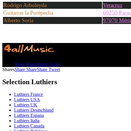
Rodrigo Arboleyda
Veracruz
Guitarras la Purépecha
60250 Parac
Alberto Soria
97070 Méri
Shares
Share
Share
Share
Tweet
Shares
Share
Share
Share
Tweet
Selection Luthiers
Luthiers France
Luthiers USA
Luthiers UK
Luthiers Deutschland
Luthiers Espana
Luthiers Italia
Luthiers Canada