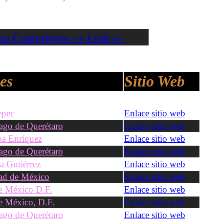
para Contrabajos → Link ←
es
Sitio Web
epec
Enlace sitio web
ago de Querétaro
Enlace sitio web
a Enríquez
Enlace sitio web
ago de Querétaro
Enlace sitio web
a Gutiérrez
Enlace sitio web
ad de México
Enlace sitio web
e México D.F.
Enlace sitio web
 México, D.F.
Enlace sitio web
ago de Querétaro
Enlace sitio web