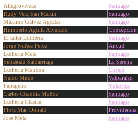
Allegrovivace
Santiago
Rudy Vera San Martin
Santiago
Máximo Gálvez Aguilar
Santiago
Humberto Aguila Alvarado
Concepción
El taller Lutheria
Santiago
Jorge Nuñez Perez
Ancud
Lutheria Mela
Santiago
Sebastián Saldarriaga
La Serena
Lutheria Maulina
Curicó
Naldo Mirán
Valparaíso
Papageno
Villarrica
Carlos Chandia Muñoz
Santiago
Lutheria Clasica
Santiago
Flora Mac Donald
Providencia
Jose Mela
Santiago