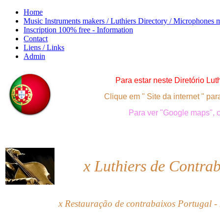
Home
Music Instruments makers / Luthiers Directory / Microphones 
Inscription 100% free - Information
Contact
Liens / Links
Admin
Para
e
star neste
Diretório Lut
Clique em " Site da internet " par
Para ver "Google maps", c
x
Luthiers de Contra
x Restauração de contrabaixos Portugal -