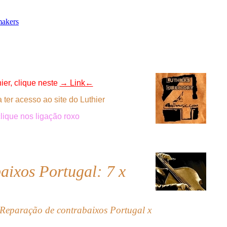
makers
hier,
clique
neste
→ Link←
a ter acesso ao site do Luthier
lique nos ligação roxo
baixos Portugal: 7
x
 Reparação de contrabaixos Portugal x