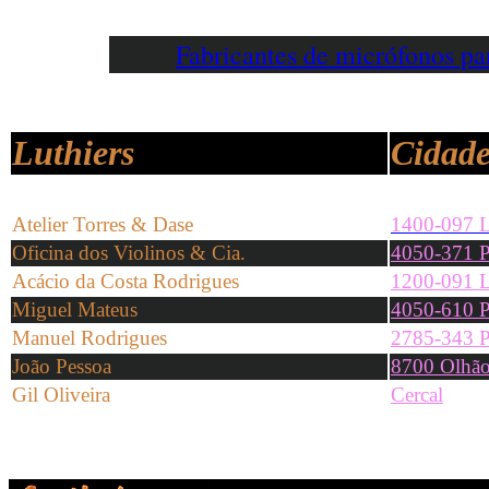
Fabricantes de micrófonos p
Luthiers
Cidade
Atelier Torres & Dase
1400-097 L
Oficina dos Violinos & Cia.
4050-371 P
Acácio da Costa Rodrigues
1200-091 L
Miguel Mateus
4050-610 P
Manuel Rodrigues
2785-343 P
João Pessoa
8700 Olhã
Gil Oliveira
Cercal