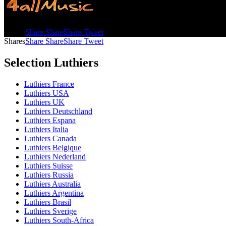
Shares
Share
Share
Share
Tweet
Shares
Share
Share
Share
Tweet
Selection Luthiers
Luthiers France
Luthiers USA
Luthiers UK
Luthiers Deutschland
Luthiers Espana
Luthiers Italia
Luthiers Canada
Luthiers Belgique
Luthiers Nederland
Luthiers Suisse
Luthiers Russia
Luthiers Australia
Luthiers Argentina
Luthiers Brasil
Luthiers Sverige
Luthiers South-Africa