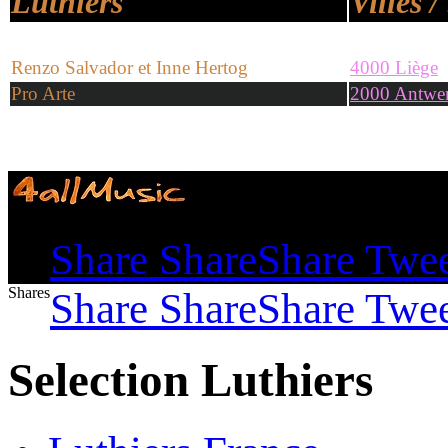
Luthiers
Villes /
Renzo Salvador et Inne Hertog
4000 Liège
Pro Arte
2000 Antwe
Shares
Share
Share
Share
Twe
Shares
Share
Share
Share
Twe
Selection Luthiers