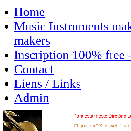
Home
Music Instruments mak
makers
Inscription 100% free 
Contact
Liens / Links
Admin
Para
estar neste
D
iretório L
Clique em " Sitio web " para