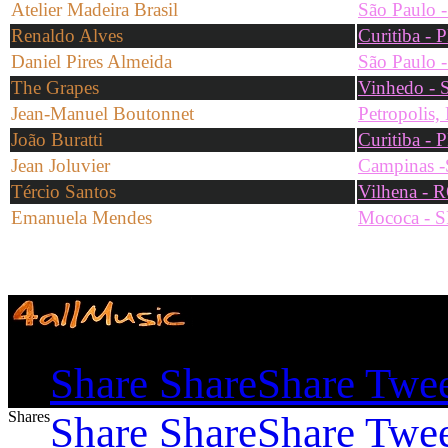
Atelier Madeira Brasil
São Paulo 
Renaldo Alves
Curitiba - 
Daniel Pires Almeida
São Paulo 
The Grapes
Vinhe
do - 
Jean-Manuel Boutonnet
Petropolis,
João Buratti
Curitiba - 
Jean Joluvier
Campinas 
Tércio Santos
Vilhena - 
Emanuela Mendes
Mococa - S
Shares
Share
Share
Share
Twe
Shares
Share
Share
Share
Twe