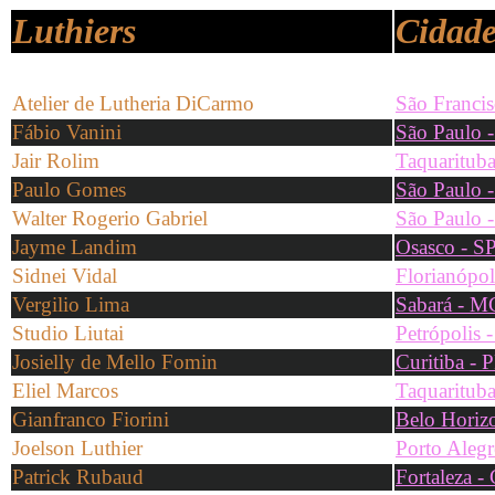
Luthiers
Cidade
Atelier de Lutheria DiCarmo
São Francis
Fábio Vanini
São Paulo 
Jair Rolim
Taquarituba
Paulo Gomes
São Paulo 
Walter Rogerio Gabriel
São Paulo 
Jayme Landim
Osasco - S
Sidnei Vidal
Florianópol
Vergilio Lima
Sabará - M
Studio Liutai
Petrópolis 
Josielly de Mello Fomin
Curitiba - 
Eliel Marcos
Taquarituba
Gianfranco Fiorini
Belo Horiz
Joelson Luthier
Porto Alegr
Patrick Rubaud
Fortaleza -