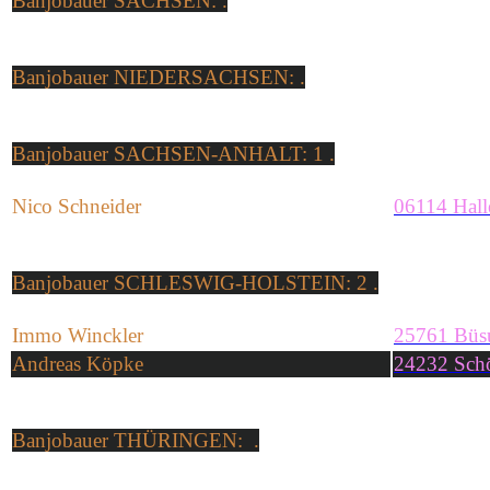
Banjo
bauer
SACHSEN: .
Banjo
bauer
NIEDERSACHSEN: .
Banjo
bauer
SACHSEN-ANHALT: 1 .
Nico Schneider
06114 Hall
Banjo
bauer
SCHLESWIG-HOLSTEIN: 2 .
Immo Winckler
25761 Bü
Andreas Köpke
24232 Sch
Banjo
bauer
THÜRINGEN: .