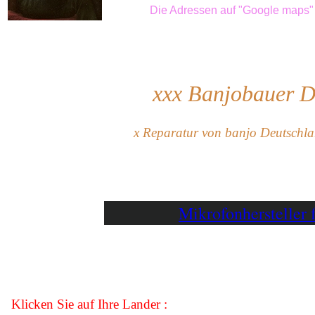
Die Adressen auf "Google maps" f
xxx
Banjo
bauer
De
x Reparatur von banjo Deutschlan
Mikrofonhersteller
Klicken Sie auf Ihre
Lander
: