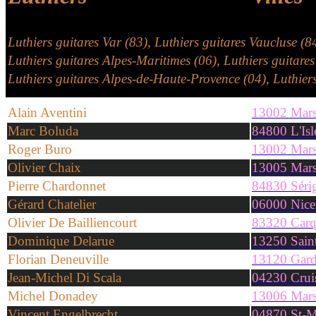
Luthiers
guitares
Var (83), Luthiers
guitares
Vaucluse (8
Luthiers
guitares
Alpes-Maritimes (06), Luthiers
guitare
Luthiers
guitares
Alpes-de-Haute-Provence (04), Luthier
Alain Aventini
13002 Marse
Marc Boluda
84800 L'Isl
Roger Buro
13002 Marse
Olivier Chaix
13005 Marse
Pierre Chardonnet
84830 Séri
Gérard Chatelier
06000 Nice
Olivier De Bailliencourt
83320 Carq
Dominique Delarue
13250 Sain
Florian Deneuville
13120 Gar
Jean-Michel Di Scala
04230 Crui
Michel Donadey
13006 Marse
Vincent Engelbrecht
04870 St-Mi