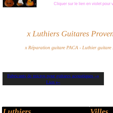
Cliquer sur le lien en violet pou
x
Luthiers Guitares Prove
x
Réparation guitare PACA -
Luthier
guitare
Fabricants de micros pour guitares acoustiques →
Lien ←
Luthiers
Villes