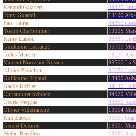
Renaud Galabert
84320 Entra
Tony Guasmi
13100 Aix-
Paul Lairat
84350 Cour
Yoann Charbonnier
13005 Marse
Remy Larson
83330 Le B
Guillaume Lassauzé
05700 Mére
Gilles Mercier
13100 Aix-
Vincent Nouviant-Nyssen
83500 La S
Olivier Planchon
06670 Lev
Guillaume Rigaud
13400 Aub
Gaelle Roffler
84130 Le P
Christopher Schuetz
84570 Vill
Cédric Verglas
83350 Rama
Olivier Villefranche
13004 Marse
Rim Zaouit
05000 Gap
Gerard Defurne
13001 Marse
Stefan Barrillon
13090 Aix-