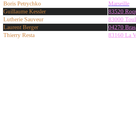
Boris Petrychko
Marseille
Guillaume Kessler
83520 Roqu
Lutherie Sauveur
83000 Tou
Laurent Berger
04270 Bras
Thierry Resta
83160 La Va