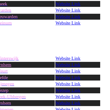
neek
Website Link
arden
Website Link
euwarden
Website Link
einum
Website Link
nterswijk
Website Link
rnhem
Website Link
eurt
Website Link
efde
Website Link
ijmegen
Website Link
ezep
Website Link
eek-Ubbergen
Website Link
rnhem
Website Link
jmegen
Website Link