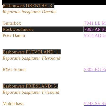
Basbouwers
DRENTHE
: 3 .
Reparatie basgitaren Drenthe
Guitarbox
7941 LE M
Rockwoodmusic
7895 AP Ro
Peter Damm
9514 AD Ga
Basbouwers
FLEVOLAND
: 1 .
Reparatie basgitaren Flevoland
R&G Sound
8302 EG E
Basbouwers
FRIESLAND
: 5 .
Reparatie basgitaren Friesland
Mulderbass
9248 SE Si