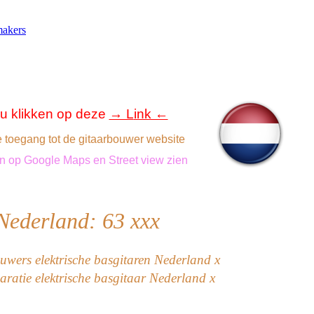
makers
u klikken op
deze
→ L
ink ←
e toegang tot
de
gitaarbouwer
website
n
op Google Maps en
Street view
zien
Nederland: 63
xxx
uwers
elektrische
basgitaren
Nederland
x
aratie elektrische basgitaar Nederland x