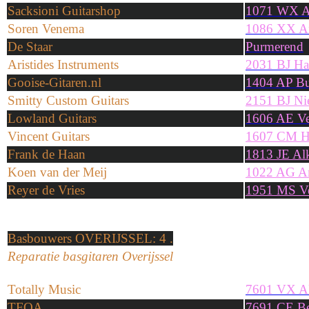
Sacksioni Guitarshop
1071 WX A
Soren Venema
1086 XX A
De Staar
Purmerend
Aristides Instruments
2031 BJ Ha
Gooise-Gitaren.nl
1404 AP B
Smitty Custom Guitars
2151 BJ N
Lowland Guitars
1606 AE Ve
Vincent Guitars
1607 CM 
Frank de Haan
1813 JE Al
Koen van der Meij
1022 AG A
Reyer de Vries
1951 MS Ve
Basbouwers
OVERIJSSEL
: 4 .
Reparatie basgitaren Overijssel
Totally Music
7601 VX A
TFOA
7691 CE Be