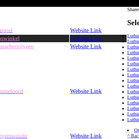
Share
Share
Sel
eppel
Website Link
Luthi
swinkel
Website Link
Luthi
sselternijveen
Website Link
Luthi
Luthi
Luthi
Luthie
Luthi
Luthi
Luthi
Luthi
mmeloord
Website Link
Luthi
Luthie
Luthi
Luthie
Luthi
Luthi
Ot
egerswoude
Website Link
^ Bac