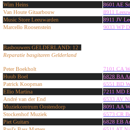
Wim Heins
8601 AE S
Van Houte Gitaarbouw
8911 Leeuw
Music Store Leeuwarden
8911 JV Le
Marcello Roosenstein
9033 WP D
Basbouwers
GELDERLAND
: 12 .
Reparatie basgitaren Gelderland
Peter Boekholt
7101 CA Wi
Huub Boel
6828 BA A
Patrick Koopman
6551 BD W
Ellio Martina
7211 MD E
André van der End
6533 AV N
Muziekcentrum Oostendorp
8091 AA W
Stockenhof Muziek
6573 CR B
Piet Guitars
6828 EB A
Paul's Bass Matters
6511 AT Ni