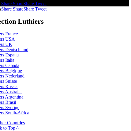
s
Share
Share
Share
Tweet
s
Share
Share
Share
Tweet
ection Luthiers
ers France
ers USA
ers UK
ers Deutschland
ers Espana
rs Italia
ers Canada
ers Belgique
ers Nederland
ers Suisse
ers Russia
rs Australia
ers Argentina
rs Brasil
ers Sverige
ers South-Africa
her Countries
k to Top ^