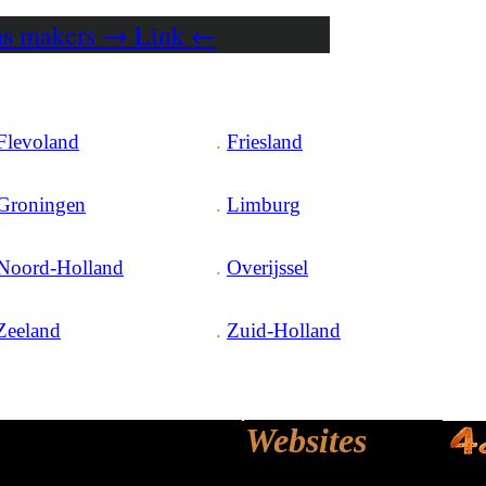
ons makers → Link ←
Flevoland
.
Friesland
Groningen
.
Limburg
Noord-Holland
.
Overijssel
Zeeland
.
Zuid-Holland
Websites