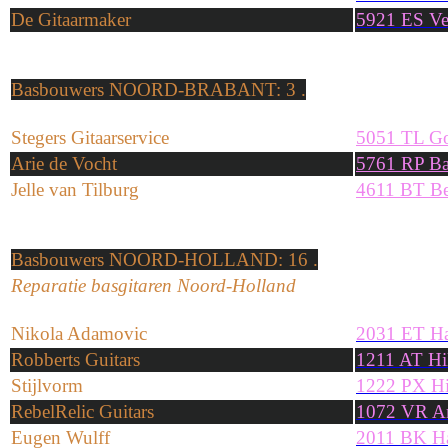
De Gitaarmaker
5921 ES Ve
Basbouwers
NOORD-BRABANT
: 3 .
Stegers Gitaarservice
5051 TL Go
Arie de Vocht
5761 RP Ba
Jelle van Tilburg
4611 BT B
Basbouwers
NOORD-HOLLAND
: 16 .
Reparatie basgitaren Noord-Holland
Nikola Adamovic
2031 ET Ha
Robberts Guitars
1211 AT Hi
Stijlvorm
1222 PX Hi
RebelRelic Guitars
1072 VR A
Eugen Wulff
2011 BK H