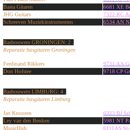
Basta Gitaren
6681 XE B
JHG Guitars
7322 RC A
Schreeven Muziekinstrumenten
6534 AN N
Basbouwers
GRONINGEN
: 2 .
Reparatie basgitaren Groningen
Ferdinand Rikkers
9731 AA G
Don Hofstee
9718 CP Gr
Basbouwers
LIMBURG
: 4 .
Reparatie basgitaren Limburg
Jan Knooren
6333 BJ Sc
Ley van den Beuken
5981 NT P
MusicHub
6111AS St-