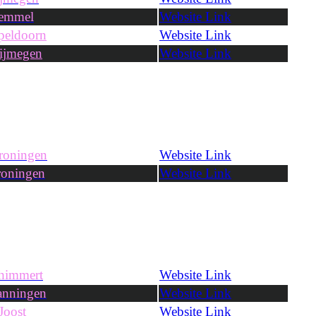
emmel
Website Link
peldoorn
Website Link
ijmegen
Website Link
roningen
Website Link
oningen
Website Link
himmert
Website Link
anningen
Website Link
Joost
Website Link