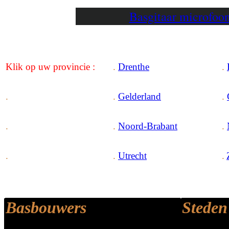
Basgitaar microfo
Klik
op uw
provincie
:
.
Drenthe
.
.
.
Gelderland
.
.
.
Noord-Brabant
.
.
.
Utrecht
.
Basbouwers
Steden