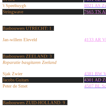
't Speeltuygh
8021 AS Zw
Stringwave
7665 TN Al
Basbouwers
UTRECHT
: 1 .
Jan-willem Eleveld
4133 AR V
Basbouwers
ZEELAND
: 3 .
Reparatie basgitaren Zeeland
Sjak Zwier
4381 BW Vl
Jacobs Guitars
4301 AD Zi
Peter de Smet
4507 BL Sc
Basbouwers
ZUID-HOLLAND
: 9 .