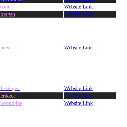
olle
Website Link
bergen
Website Link
ianen
Website Link
issingen
Website Link
erikzee
Website Link
hoondijke
Website Link