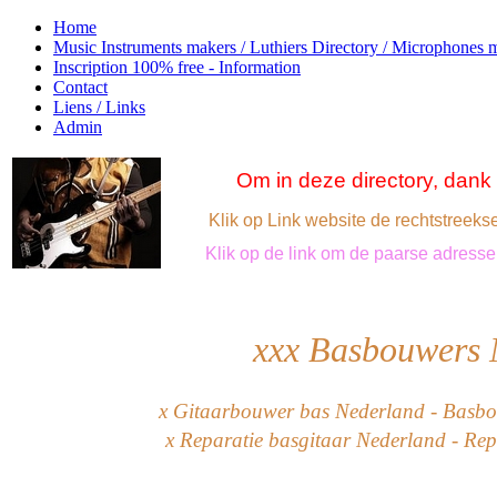
Home
Music Instruments makers / Luthiers Directory / Microphones 
Inscription 100% free - Information
Contact
Liens / Links
Admin
Om in
deze directory,
dank
Klik op
Link
website
de rechtstreeks
Klik
op de link om
de paarse
adresse
xxx
Basbouwers 
x Gitaarbouwer bas Nederland
-
Bas
bo
x Reparatie basgitaar Nederland - Rep