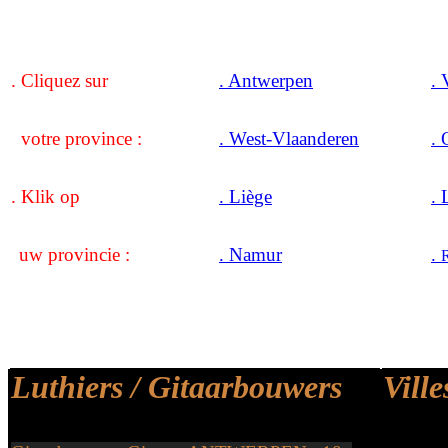
. Cliquez sur
. Antwerpen
. 
votre province :
. West-Vlaanderen
. 
.
Klik
op
. Liège
.
uw provincie :
. Namur
.
R
Luthiers / Gitaarbouwers
Ville