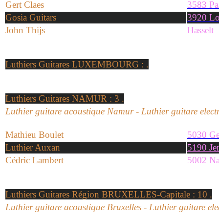
Gert Claes
3583 Pa
Gosia Guitars
3920 L
John Thijs
Hasselt
Luthiers Guitares LUXEMBOURG
:
.
Luthiers Guitares NAMUR
: 3
.
Luthier
guitare acoustique
Namur
-
Luthier
guitare
elect
Mathieu Boulet
5030 G
Luthier Auxan
5190 Je
Cédric Lambert
5002 N
Luthiers Guitares Région BRUXELLES-Capitale
: 10
.
Luthier
guitare acoustique
Bruxelles
-
Luthier
guitare
ele