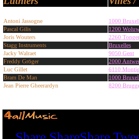
Luthiers
Villes /
Antoni Jassogne
1000 Bruxel
Pascal Gilis
1200 Woluw
Joris Wouters
2260 Tonger
Stagg Instruments
Bruxelles
Jacky Walraet
9050 Gent
Freddy Gröger
2000 Antwe
Luc Gillet
6110 Montign
Bram De Man
1000 Bruxel
Jean Pierre Gheerardyn
8200 Brugg
Shares
Share
Share
Share
Twe