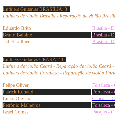
Luthiers Guitarras BRASILIA
: 3 .
Luthiers de violão Brasilia -
Reparação de
violão
Brasil
Eduardo Brito
Brasília - 
Bruno
Balbino
Brasilia - 
Jadiel Luthier
Brasília - 
Luthiers Guitarras CEARA
: 11 .
Luthiers de violão Ceará -
Reparação de
violão
Ceará
Luthiers de violão Fortaleza - Reparação de violão Fort
Felipe Oliver
Fortaleza -
Patrick Rubaud
Fortaleza -
Lucio Oliveira
Caucaia - 
Petrônio Malheiros
Fortaleza -
Israel Gomes
Pacajús - 