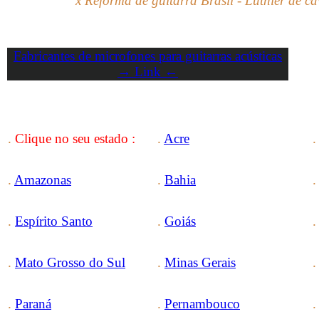
x Reforma de guitarra Brasil - Luthier de ca
Fabricantes de microfones para guitarras acústicas
→ Link ←
.
Clique no seu
e
stado
:
.
Acre
.
.
Amazonas
.
Bahia
.
Espírito Santo
.
Goiás
.
Mato Grosso do Sul
.
Minas Gerais
.
Paraná
.
Pernambouco