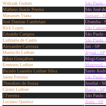
Walczak Guitars
São Paulo 
Matheus Inacio Pereira
São José do
Manassés Viana
Sumaré - S
José Damian Cambriani
Ubatuba - 
Rick Lopes
São Caetan
Eduardo Campos
São Paulo 
Luthiaria de Castro
São Paulo 
Alexandre Carrozza
Jaú - SP
Marricchi Luthier
Aguaí - SP
Fábio Gonçalves
Mogi-Guaç
Emerson Luthier
Mairiporã -
Bicudo Leandro Luthier Silva
Santo Andr
Jaime Ferreira
São Paulo 
Theodoro de Souza
Jundiaí - S
Cicero Luthier
Bauru - SP
J Ferreira
São Paulo 
Luciano Queiroz
Assis - SP