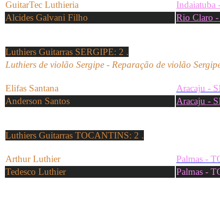
GuitarTec Luthieria
Indaiatuba 
Alcides Galvani Filho
Rio Claro -
Luthiers Guitarras SERGIPE
: 2 .
Luthiers de violão Sergipe -
Reparação de
violão
Sergip
Elifas Santana
Aracaju - 
Anderson Santos
Aracaju - 
Luthiers Guitarras TOCANTINS
: 2 .
Arthur Luthier
Palmas - T
Tedesco Luthier
Palmas - T