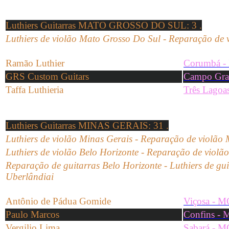
Luthiers Guitarras MATO GROSSO DO SUL
: 3 .
Luthiers de violão Mato Grosso Do Sul -
Reparação de
Ramão Luthier
Corumbá -
GRS Custom Guitars
Campo Gra
Taffa Luthieria
Três Lagoa
Luthiers Guitarras MINAS GERAIS
: 31 .
Luthiers de violão Minas Gerais -
Reparação de
violão
Luthiers de violão Belo Horizonte - Reparação de violão
Reparação de guitarras Belo Horizonte - Luthiers de gui
Uberlândiai
Antônio de Pádua Gomide
Viçosa - 
Paulo Marcos
Confins -
Vergilio Lima
Sabará - 