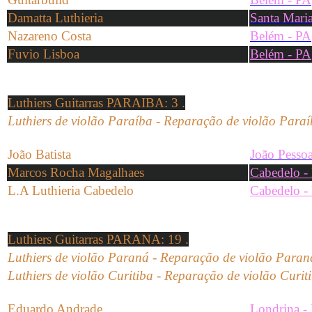
Damatta Luthieria
Santa Maria
Nazareno Costa
Belém - PA
Fuvio Lisboa
Belém - PA
Luthiers Guitarras PARAIBA
: 3 .
Luthiers de violão Paraíba -
Reparação de
violão
Paraí
João Batista
João Pesso
Marcos Rocha Magalhaes
Cabedelo -
L.A Luthieria Cabedelo
Cabedelo -
Luthiers Guitarras PARANA
: 19 .
Luthiers de violão Paraná -
Reparação de
violão
Paran
Luthiers de violão Curitiba - Reparação de violão Curit
Eduardo Andrade
Londrina -