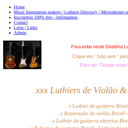
Home
Music Instruments makers / Luthiers Directory / Microphones 
Inscription 100% free - Information
Contact
Liens / Links
Admin
Para
estar neste
Diretório Lu
Clique em " Sitio web " para
Para ver "Google maps",
xxx
Luthiers de Violão &
x Luthier de guitarra Brasi
x Reparação de violão Brasil 
x Luthier de guitarra eléctrica Bra