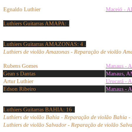
Egnaldo Luthier
Maceió - A
Luthiers Guitarras AMAPA
: .
Luthiers Guitarras AMAZONAS
: 4 .
Luthiers de violão Amazonas -
Reparação de
violão
Ama
Rubens Gomes
Manaus - 
Gean s Dantas
Manaus, 
Artur Luthier
Urucará - 
Edson Ribeiro
Manaus - 
Luthiers Guitarras BAHIA
: 16 .
Luthiers de violão Bahia -
Reparação de
violão
Bahia
-
Luthiers de violão Salvador - Reparação de violão Salv