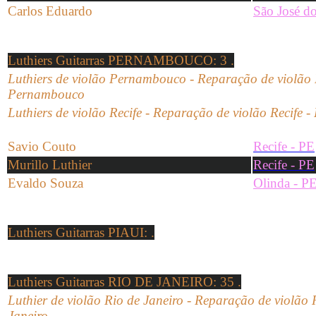
Carlos Eduardo
São José do
Luthiers Guitarras PERNAMBOUCO
: 3 .
Luthiers de violão Pernambouco -
Reparação de
violão
Pernambouco
Luthiers de violão Recife - Reparação de violão Recife -
Savio Couto
Recife - PE
Murillo Luthier
Recife - PE
Evaldo Souza
Olinda - P
Luthiers Guitarras PIAUI
: .
Luthiers Guitarras RIO DE JANEIRO
: 35 .
Luthier de violão Rio de Janeiro -
Reparação de
violão
R
Janeiro