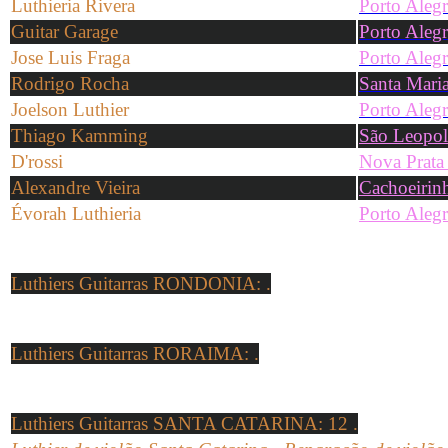
Luthieria Rivera
Porto Alegr
Guitar Garage
Porto Alegr
Jose Luis Fraga
Porto Alegr
Rodrigo Rocha
Santa Mari
Joelson Luthier
Porto Alegr
Thiago Kamming
São Leopol
D'rossi
Nova Prata
Alexandre Vieira
Cachoeirin
Évorah Luthieria
Porto Alegr
Luthiers Guitarras RONDONIA
: .
Luthiers Guitarras RORAIMA
: .
Luthiers Guitarras SANTA CATARINA
: 12 .