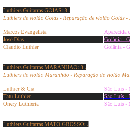
Luthiers Guitarras GOIAS
: 3 .
Luthiers de violão Goiás -
Reparação de
violão
Goiás
-
Marcos Evangelista
Aparecida 
José Dias
Goiânia - 
Claudio Luthier
Goiânia - 
Luthiers Guitarras MARANHAO
: 3 .
Luthiers de violão Maranhão -
Reparação de
violão
Ma
Luthier & Cia
São Luís -
Tatu Luthier
São Luís -
Onery Luthieria
São Luís -
Luthiers Guitarras MATO GROSSO
: .