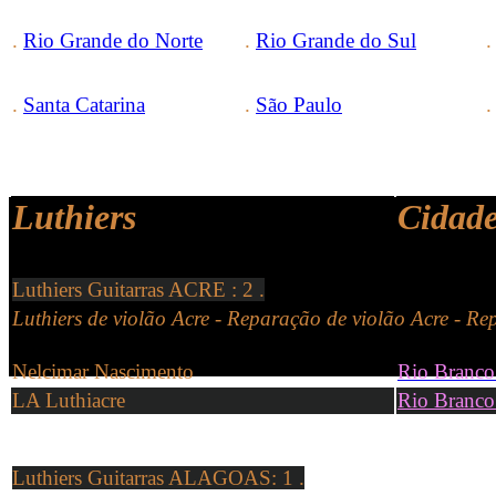
.
Rio Grande do Norte
.
Rio Grande do Sul
.
Santa Catarina
.
São Paulo
Luthiers
Cidad
Luthiers Guitarras ACRE : 2 .
Luthiers de violão Acre -
Reparação de
violão
Acre
-
Rep
Nelcimar Nascimento
Rio Branco
LA Luthiacre
Rio Branco
Luthiers Guitarras ALAGOAS
: 1 .