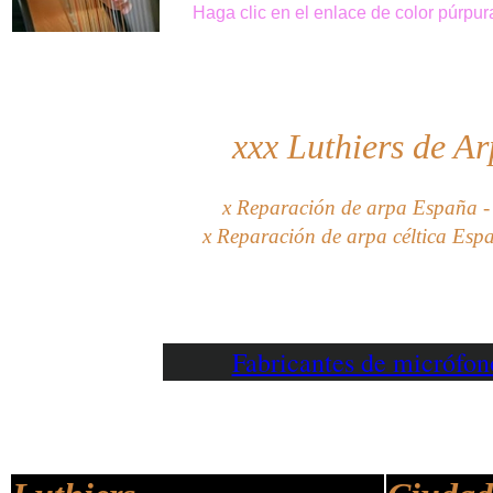
Haga clic
en el enlace de
color púrpur
xxx
Luthiers de A
x
Reparación de
arpa
España
-
x Reparación de arpa céltica Esp
Fabricantes de micrófo