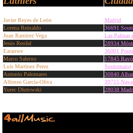
Luthiers
Ciudad
Javier Reyes de León
Madrid
Lorena Reinaldo
36691 Sout
Juan Ramirez Vega
Las Palmas 
Jesús Reolid
28934 Móst
Earanwe
36001 Pont
Marco Salerno
17845 Ravós
Luis Martinez Perez
Soutomaior
Antonio Palomares
30840 Alha
Alfonso García-Oliva
39715 Nava
Yurec Dlutowski
28038 Madr