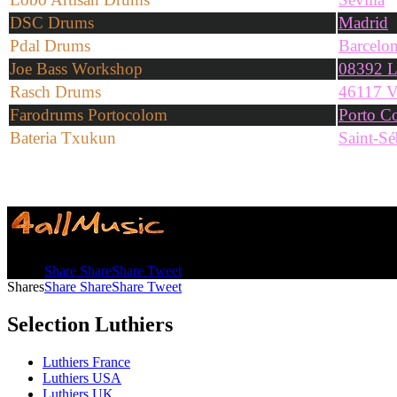
DSC Drums
Madrid
Pdal Drums
Barcelo
Joe Bass Workshop
08392 L
Rasch Drums
46117 V
Farodrums Portocolom
Porto C
Bateria Txukun
Saint-Sé
Shares
Share
Share
Share
Tweet
Shares
Share
Share
Share
Tweet
Selection Luthiers
Luthiers France
Luthiers USA
Luthiers UK