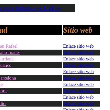
os para Baterias → Link ←
ad
Sitio web
an Rafael
Enlace sitio web
allromanes
Enlace sitio web
urriana
Enlace sitio web
uanco
Enlace sitio web
Enlace sitio web
arcelona
Enlace sitio web
ne
Enlace sitio web
orts
Enlace sitio web
Enlace sitio web
uño
Enlace sitio web
Enlace sitio web