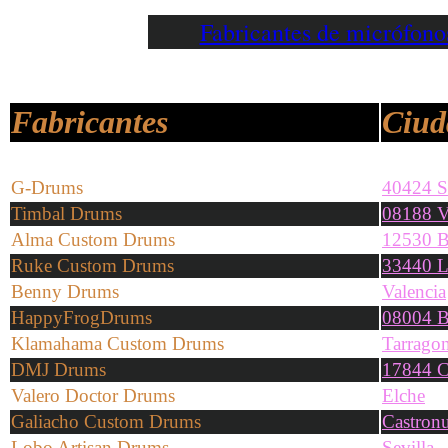
Fabricantes de micrófon
Fabricantes
Ciud
G-Drums
40424 S
Timbal Drums
08188 V
Alma Custom Drums
12530 B
Ruke Custom Drums
33440 L
Benny Drums
Valencia
HappyFrogDrums
08004 B
Klamahama Custom Drums
Tarrago
DMJ Drums
17844 C
Valero Doctor Drums
Elche
Galiacho Custom Drums
Castron
Lobo Artisan Drums
Sevilla