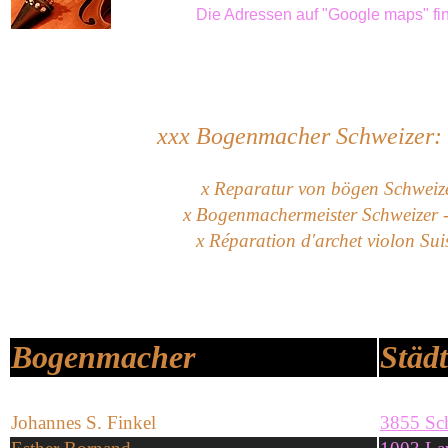
Die Adressen auf "Google maps" fin
xxx
Bogenmacher Schweizer: 9
x Reparatur von bögen Schweiz
x Bogenmachermeister Schweizer 
x Réparation d'archet violon Suis
Bogenmacher
Städ
Johannes S. Finkel
3855 Sc